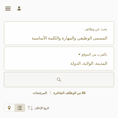
لبحث
ن
ظائف
بحث عن وظائف
Jumeira
المسمى
Grou
الوظيفي
لمسارات
والمهارة
لوظيفية
والكلمة
الأساسية
بالقرب من الموقع
المدينة،
الولاية،
الدولة
56 من الوظائف الشاغرة
المرشحات
انقر
تاريخ الإعلان
هذا
الزر
لعرض